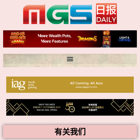
跳
至
内
容
有关我们