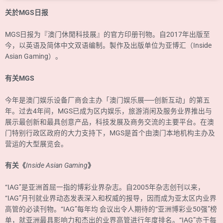
关於MGS日报
MGS日报为『澳门休閒科技展』的官方印册刊物。自2017年出版至
今，以英语及简体中文双语编制。製作及出版单位为亚博汇（Inside
Asian Gaming）。
有关MGS
今年是澳门娱乐设备厂商会主办「澳门娱乐展──创新互动」的第五
年。过去4年间，MGS已成为区内娱乐，旅游消闲及服务业界推出与
展示最创新和最具创意产品，科技发展及商务交流的主要平台。在澳
门特别行政区政府的大力支持下，MGS是首个由澳门本地机构主办及
营运的大型展览会。
有关《
Inside Asian Gaming
》
“IAG”是亚洲首屈一指的博彩业界杂志。自2005年杂志创刊以来，
“IAG”月刊就业界动态发表深入和权威的报导，因而成为亚太区内业界
高管的必读刊物。“IAG”每年均 会议出令人期待的“亚洲博彩业50强”榜
单，就亚洲最具影响力和杰出的业界高管进行年度排名。“IAG”亦于每