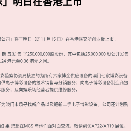
乐」明日在香港上市
司」将于明日（即11 月15 日）在香港联交所创业板上市。
 期 五发 售 了250,000,000股股份，其中包括25,000,000 股公开发售
24 港元至0.36 港元之间。
乐是博彩监察协调局核准的为所有六家博企供应设备的澳门七家博彩设备
提供电子博彩设备的技术销售与分销服务；向电子博彩设备制造商提
术服务；及向娱乐场经营者提供维修服务。
于为澳门市场寻找新产品以及翻新二手电子博彩设备。公司还计划购
 果 您想在MGS 与他们面对面交流，敬请到访AP22/AR19 展位。