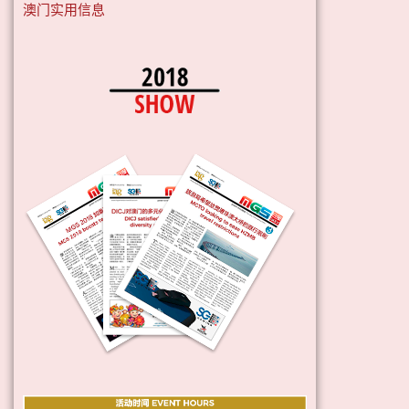
澳门实用信息