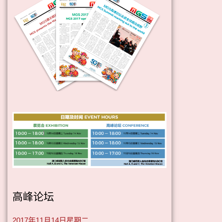
高峰论坛
2017年11月14日星期二