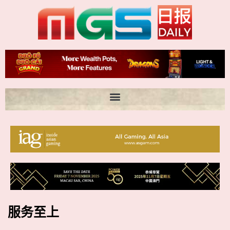
跳
至
内
容
服务至上