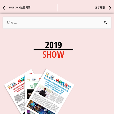
Prev
MGS 2018 隆重揭幕
编者寄语
搜
索：