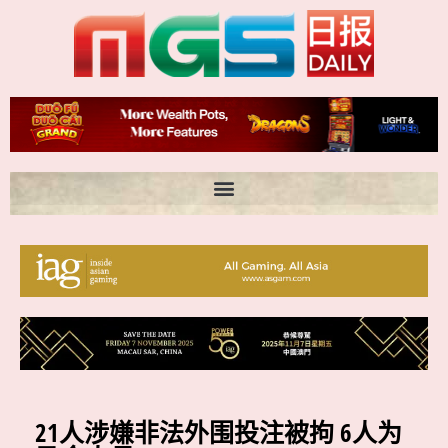
跳
至
内
容
21人涉嫌非法外围投注被拘 6人为