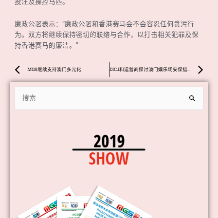
投注及操控马匹。
廉政公署表示：“廉政公署和香港赛马会不会容忍任何贪污行
为。双方将继续保持密切的联络与合作，以打击相关犯罪及保
持香港赛马的廉洁。”
Prev
Ne
MGS继续支持澳门多元化
DICJ和运营商探讨澳门娱乐场安保措施
搜
索：