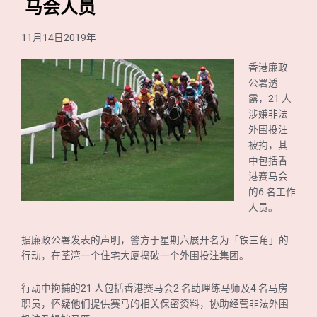
马会人员
11月14日2019年
香港廉政
公署透
露，21 人
涉嫌非法
外围投注
被拘，其
中包括香
港赛马会
的6 名工作
人员。
据廉政公署发表的声明，警方于星期六展开名为「铁三角」的
行动，在荃湾一个住宅大厦捣破一个外围投注集团。
行动中拘捕的21 人包括香港赛马会2 名助理练马师及4 名马房
职员，怀疑他们提供赛马的相关保密资料，协助经营非法外围